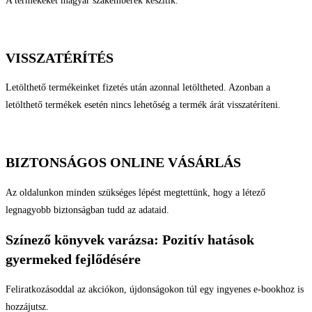
A termékeket magyar szakemberek készítik.
VISSZATÉRÍTÉS
Letölthető termékeinket fizetés után azonnal letöltheted. Azonban a
letölthető termékek esetén nincs lehetőség a termék árát visszatéríteni.
BIZTONSÁGOS ONLINE VÁSÁRLÁS
Az oldalunkon minden szükséges lépést megtettünk, hogy a létező
legnagyobb biztonságban tudd az adataid.
Színező könyvek varázsa: Pozitív hatások
gyermeked fejlődésére
Feliratkozásoddal az akciókon, újdonságokon túl egy ingyenes e-bookhoz is
hozzájutsz.