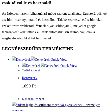
csak töltsd le és használd!
Az üzletben három felhasználási módú sablont találhatsz. Egyszerű pdf, ezt
a sablont csak nyomtatod és használod. Találsz szerkeszthető sablonokat,
ezeket testre szabhatod. Vannak olyan sablonjaink, melyeket google
táblázatként készítettünk el, ezek automatikusan számolnak, csak a
megfelelő adatokkal fel feltöltened.
LEGNÉPSZERŰBB
TERMÉKEINK
Quick View
Quick View
Család
,
színező
Denevérek
1090
Ft
Kosárba teszem