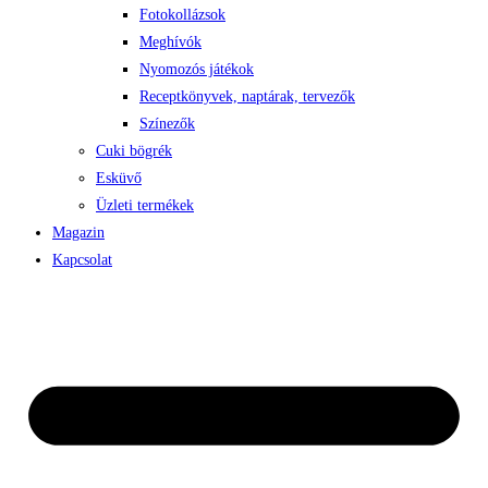
Fotokollázsok
Meghívók
Nyomozós játékok
Receptkönyvek, naptárak, tervezők
Színezők
Cuki bögrék
Esküvő
Üzleti termékek
Magazin
Kapcsolat