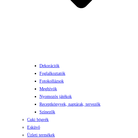
Dekorációk
Foglalkoztatók
Fotokollázsok
Meghívók
Nyomozós játékok
Receptkönyvek, naptárak, tervezők
Színezők
Cuki bögrék
Esküvő
Üzleti termékek