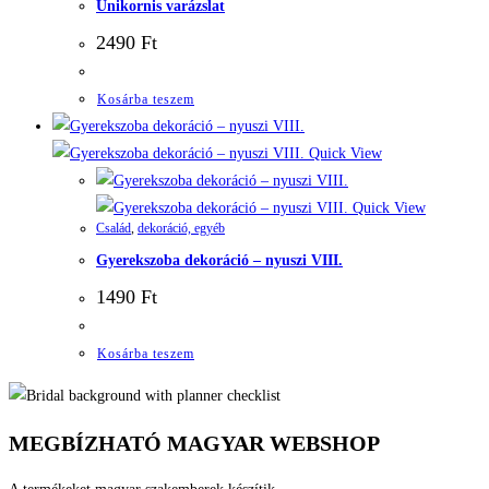
Unikornis varázslat
2490
Ft
Kosárba teszem
Quick View
Quick View
Család
,
dekoráció, egyéb
Gyerekszoba dekoráció – nyuszi VIII.
1490
Ft
Kosárba teszem
MEGBÍZHATÓ MAGYAR WEBSHOP