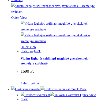
Quick View
Quick View
Család
,
meghívók
Vidám léghajós szülinapi meghívó gyerekeknek –
személyre szabható
1690
Ft
Select options
Quick View
Quick View
Család