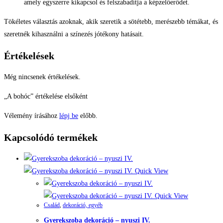
amely egyszerre kikapcsol és felszabadítja a képzelőerődet.
Tökéletes választás azoknak, akik szeretik a sötétebb, merészebb témákat, és
szeretnék kihasználni a színezés jótékony hatásait.
Értékelések
Még nincsenek értékelések.
„A bohóc” értékelése elsőként
Vélemény írásához
lépj be
előbb.
Kapcsolódó termékek
Quick View
Quick View
Család
,
dekoráció, egyéb
Gyerekszoba dekoráció – nyuszi IV.