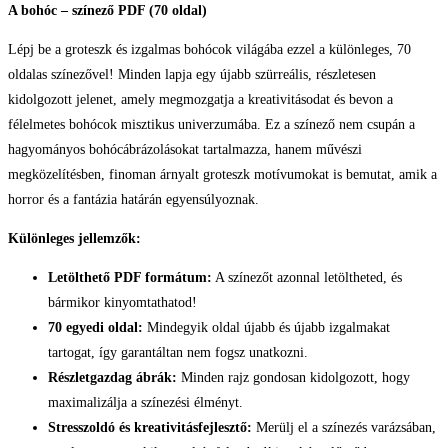
A bohóc – színező PDF (70 oldal)
Lépj be a groteszk és izgalmas bohócok világába ezzel a különleges, 70
oldalas színezővel! Minden lapja egy újabb szürreális, részletesen
kidolgozott jelenet, amely megmozgatja a kreativitásodat és bevon a
félelmetes bohócok misztikus univerzumába. Ez a színező nem csupán a
hagyományos bohócábrázolásokat tartalmazza, hanem művészi
megközelítésben, finoman árnyalt groteszk motívumokat is bemutat, amik a
horror és a fantázia határán egyensúlyoznak.
Különleges jellemzők:
Letölthető PDF formátum:
A színezőt azonnal letöltheted, és
bármikor kinyomtathatod!
70 egyedi oldal:
Mindegyik oldal újabb és újabb izgalmakat
tartogat, így garantáltan nem fogsz unatkozni.
Részletgazdag ábrák:
Minden rajz gondosan kidolgozott, hogy
maximalizálja a színezési élményt.
Stresszoldó és kreativitásfejlesztő:
Merülj el a színezés varázsában,