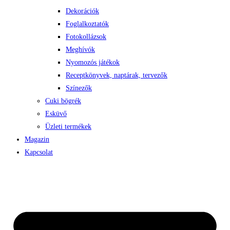
Dekorációk
Foglalkoztatók
Fotokollázsok
Meghívók
Nyomozós játékok
Receptkönyvek, naptárak, tervezők
Színezők
Cuki bögrék
Esküvő
Üzleti termékek
Magazin
Kapcsolat