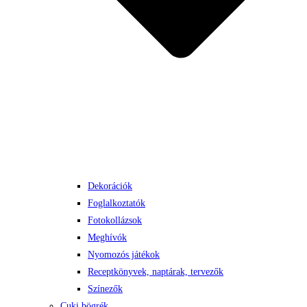
Dekorációk
Foglalkoztatók
Fotokollázsok
Meghívók
Nyomozós játékok
Receptkönyvek, naptárak, tervezők
Színezők
Cuki bögrék