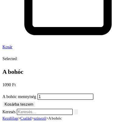
Kosár
Selected:
A bohóc
1090
Ft
A bohóc mennyiség
Kosárba teszem
Keresés
Kezdőlap
>
Család
>
színező
>
A bohóc