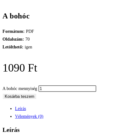
A bohóc
Formátum:
PDF
Oldalszám:
70
Letölthető:
igen
1090
Ft
A bohóc mennyiség
Kosárba teszem
Leírás
Vélemények (0)
Leírás