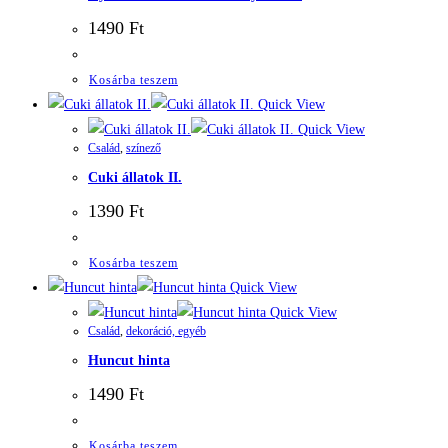
1490
Ft
Kosárba teszem
Quick View
Quick View
Család
,
színező
Cuki állatok II.
1390
Ft
Kosárba teszem
Quick View
Quick View
Család
,
dekoráció, egyéb
Huncut hinta
1490
Ft
Kosárba teszem