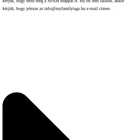
kérjük, hogy nézd meg a SPAM mappát is. Ha ott sem találod, akkor
kérjük, hogy jelezze az info@myfamilytags.hu e-mail címen.