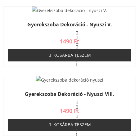
k
e
l
é
s
Gyerekszoba Dekoráció - Nyuszi V.
:
0
/
5
1490
Ft
KOSÁRBA TESZEM
É
r
t
é
k
e
l
é
s
Gyerekszoba Dekoráció - Nyuszi VIII.
:
0
/
5
1490
Ft
KOSÁRBA TESZEM
É
r
t
é