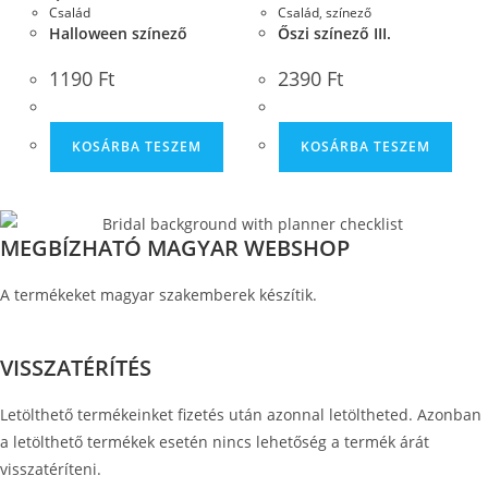
Család
Család
,
színező
Halloween színező
Őszi színező III.
1190
Ft
2390
Ft
KOSÁRBA TESZEM
KOSÁRBA TESZEM
MEGBÍZHATÓ MAGYAR WEBSHOP
A termékeket magyar szakemberek készítik.
VISSZATÉRÍTÉS
Letölthető termékeinket fizetés után azonnal letöltheted. Azonban
a letölthető termékek esetén nincs lehetőség a termék árát
visszatéríteni.