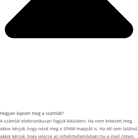
Hogyan kapom meg a számlát?
A számlát elektronikusan fogjuk kiküldeni. Ha nem érkezett meg,
akkor kérjük, hogy nézd meg a SPAM mappát is. Ha ott sem találod,
akkor kérjük, hogy jelezze az info@myfamilytags.hu e-mail címen.