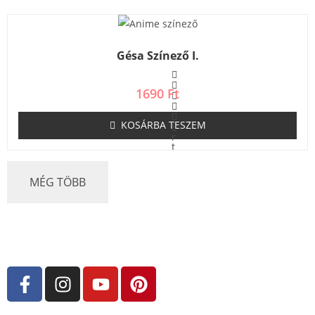
k
e
l
é
s
Gésa Színező I.
:
0
/
5
1690
Ft
KOSÁRBA TESZEM
É
r
t
é
k
e
MÉG TÖBB
l
é
s
:
0
/
5