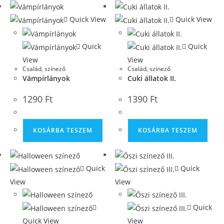
Quick View
Quick View
Quick
Quick
View
View
Család
,
színező
Család
,
színező
Vámpírlányok
Cuki állatok II.
1290
Ft
1390
Ft
KOSÁRBA TESZEM
KOSÁRBA TESZEM
Quick
Quick
View
View
Quick
Quick View
View