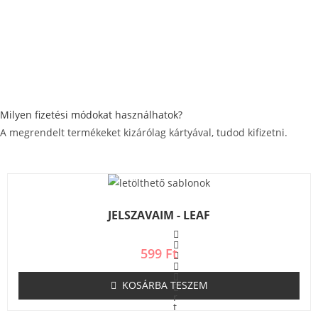
Milyen fizetési módokat használhatok?
A megrendelt termékeket kizárólag kártyával, tudod kifizetni.
JELSZAVAIM - LEAF
599
Ft
KOSÁRBA TESZEM
É
r
t
é