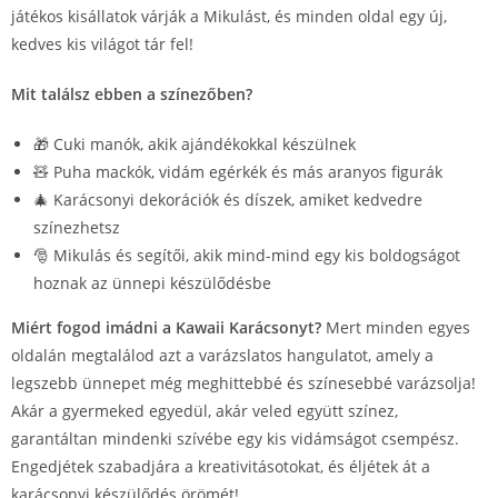
játékos kisállatok várják a Mikulást, és minden oldal egy új,
kedves kis világot tár fel!
Mit találsz ebben a színezőben?
🎁 Cuki manók, akik ajándékokkal készülnek
🧸 Puha mackók, vidám egérkék és más aranyos figurák
🎄 Karácsonyi dekorációk és díszek, amiket kedvedre
színezhetsz
🎅 Mikulás és segítői, akik mind-mind egy kis boldogságot
hoznak az ünnepi készülődésbe
Miért fogod imádni a Kawaii Karácsonyt?
Mert minden egyes
oldalán megtalálod azt a varázslatos hangulatot, amely a
legszebb ünnepet még meghittebbé és színesebbé varázsolja!
Akár a gyermeked egyedül, akár veled együtt színez,
garantáltan mindenki szívébe egy kis vidámságot csempész.
Engedjétek szabadjára a kreativitásotokat, és éljétek át a
karácsonyi készülődés örömét!