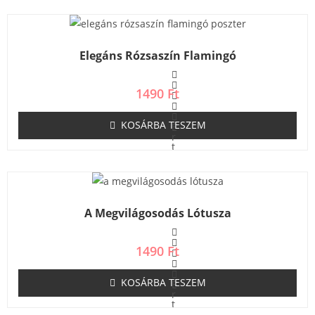
k
e
l
é
s
Elegáns Rózsaszín Flamingó
:
0
/
5
1490
Ft
KOSÁRBA TESZEM
É
r
t
é
k
e
l
é
s
A Megvilágosodás Lótusza
:
0
/
5
1490
Ft
KOSÁRBA TESZEM
É
r
t
é