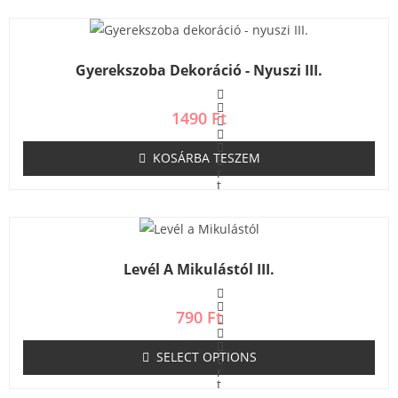
k
e
l
é
s
Gyerekszoba Dekoráció - Nyuszi III.
:
0
/
5
1490
Ft
KOSÁRBA TESZEM
É
r
t
é
k
e
l
é
s
Levél A Mikulástól III.
:
0
/
5
790
Ft
SELECT OPTIONS
É
r
t
é