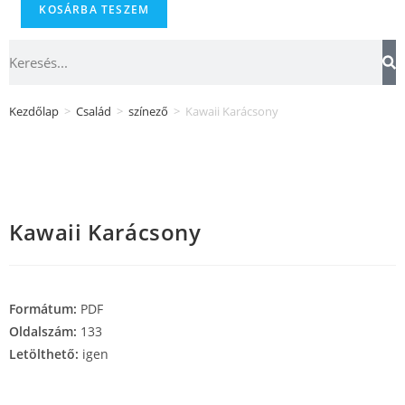
KOSÁRBA TESZEM
Kezdőlap
>
Család
>
színező
>
Kawaii Karácsony
Kawaii Karácsony
Formátum:
PDF
Oldalszám:
133
Letölthető:
igen