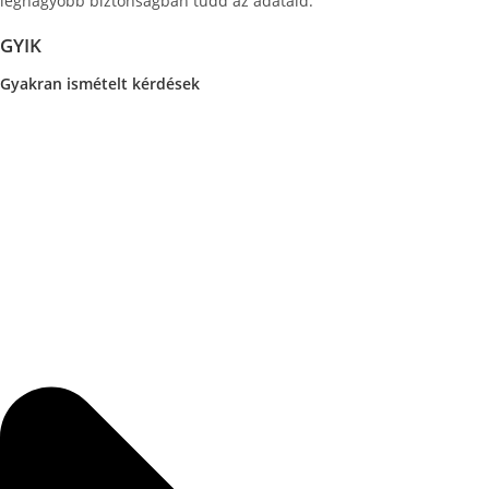
legnagyobb biztonságban tudd az adataid.
GYIK
Gyakran ismételt kérdések