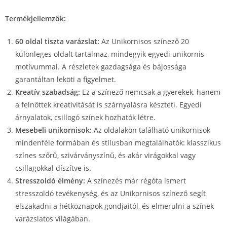
Termékjellemzők:
60 oldal tiszta varázslat:
Az Unikornisos színező 20
különleges oldalt tartalmaz, mindegyik egyedi unikornis
motívummal. A részletek gazdagsága és bájossága
garantáltan leköti a figyelmet.
Kreatív szabadság:
Ez a színező nemcsak a gyerekek, hanem
a felnőttek kreativitását is szárnyalásra készteti. Egyedi
árnyalatok, csillogó színek hozhatók létre.
Mesebeli unikornisok:
Az oldalakon található unikornisok
mindenféle formában és stílusban megtalálhatók: klasszikus
színes szőrű, szivárványszínű, és akár virágokkal vagy
csillagokkal díszítve is.
Stresszoldó élmény:
A színezés már régóta ismert
stresszoldó tevékenység, és az Unikornisos színező segít
elszakadni a hétköznapok gondjaitól, és elmerülni a színek
varázslatos világában.