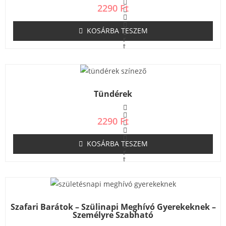
5
2290
Ft
KOSÁRBA TESZEM
É
r
t
é
k
e
l
é
s
Tündérek
:
0
/
5
2290
Ft
KOSÁRBA TESZEM
É
r
t
é
k
e
l
é
s
Szafari Barátok – Szülinapi Meghívó Gyerekeknek –
:
Személyre Szabható
0
/