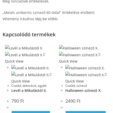
Még nincsenek értékelések.
„Mesés unikornis színező 60 oldal” értékelése elsőként
Vélemény írásához
lépj be
előbb.
Kapcsolódó termékek
Quick View
Quick View
Quick View
Quick View
Család
,
dekoráció, egyéb
Család
,
színező
Levél a Mikulástól II.
Halloween színező X.
790
Ft
2490
Ft