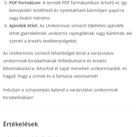
PDF Formátum:
A termék PDF formátumban érhető el, így
könnyedén letölthető és nyomtatható bármilyen papírra
vagy kívánt méretre.
Ajándék ötlet:
Az Unikornisos színező tökéletes ajándék
lehet gyerekeknek, unikornis rajongóknak, vagy bárkinek, aki
szereti a kreatív tevékenységeket.
Az Unikornisos színező lehetőséget kínál a varázslatos
unikornisok birodalmának felfedezésére és kreatív
kibontakozásra. Készítsd el saját mesebeli unikornisaidat, és
hagyd, hogy a színek és a fantázia vezessenek!
Induljon a színpompás kaland a varázslatos unikornisok
birodalmában!
Értékelések