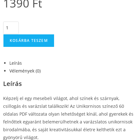
1390
Ft
KOSÁRBA TESZEM
Leírás
Vélemények (0)
Leírás
Képzelj el egy mesebeli világot, ahol színek és szárnyak,
csillogás és varázslat találkozik! Az Unikornisos színező 60
oldalas PDF változata olyan lehetőséget kínál, ahol gyerekek és
felnőttek egyaránt belemerülhetnek a varázslatos unikornisok
birodalmába, és saját kreativitásukkal életre kelthetik ezt a
gyönyörű világot.