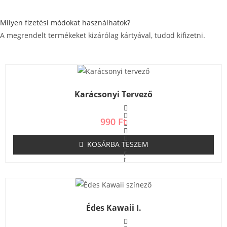
Milyen fizetési módokat használhatok?
A megrendelt termékeket kizárólag kártyával, tudod kifizetni.
Karácsonyi Tervező
990
Ft
KOSÁRBA TESZEM
É
r
t
é
k
e
l
é
s
Édes Kawaii I.
:
0
/