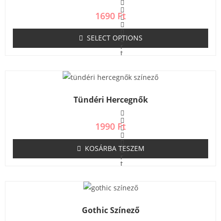
5
1690
Ft
SELECT OPTIONS
É
r
t
é
k
e
l
é
s
Tündéri Hercegnők
:
0
/
5
1990
Ft
KOSÁRBA TESZEM
É
r
t
é
k
e
l
é
s
Gothic Színező
:
0