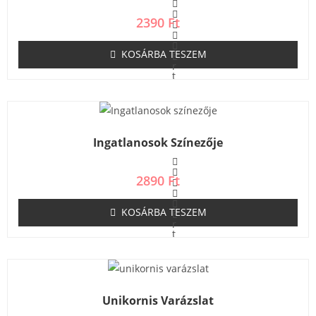
/
5
2390
Ft
KOSÁRBA TESZEM
É
r
t
é
k
e
l
é
s
Ingatlanosok Színezője
:
0
/
5
2890
Ft
KOSÁRBA TESZEM
É
r
t
é
k
e
l
é
s
Unikornis Varázslat
:
0