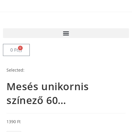
0
0
Ft
Selected:
Mesés unikornis
színező 60…
1390
Ft