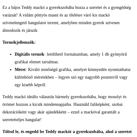
Ez a bájos Teddy mackó a gyerekszobába hozza a szeretet és a gyengédség
varázsát! A vidám pöttyös masni és az ölelésre váró kis mackó
szívmelengető hangulatot teremt, amelyben minden gyerek szívesen
álmodozik és játszik.
Termékjellemzők:
Digitális termék
: letölthető formátumban, amely 1 db gyönyörű
grafikai elemet tartalmaz.
Méret
: Kiváló minőségű grafika, amelyet könnyedén nyomtathatsz
különböző méretekben – legyen szó egy nagyobb poszterről vagy
egy kisebb képről.
Teddy mackó ideális választás bármely gyerekszobába, hogy mosolyt és
örömet hozzon a kicsik mindennapjaiba. Használd faliképként, szobai
dekorációként vagy akár ajándékként – ezzel a mackóval garantált a
szeretetteljes hangulat!
Töltsd le, és engedd be Teddy mackót a gyerekszobába, ahol a szeretet