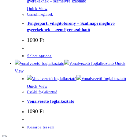
Quick View
Család
,
meghívók
Tengerparti világítótorony – Szülinapi meghívó
gyerekeknek – személyre szabható
1690
Ft
Select options
Quick
View
Quick View
Család
,
foglalkoztató
Vonalvezető foglalkoztató
1090
Ft
Kosárba teszem