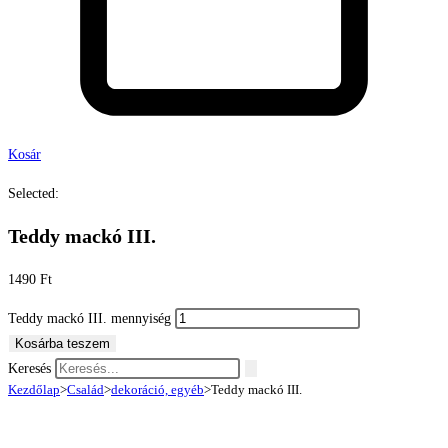
Kosár
Selected:
Teddy mackó III.
1490
Ft
Teddy mackó III. mennyiség
Kosárba teszem
Keresés
Kezdőlap
>
Család
>
dekoráció, egyéb
>
Teddy mackó III.