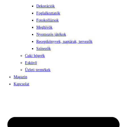
Dekorációk
Foglalkoztatók
Fotokollázsok
Meghívók
Nyomozós játékok
Receptkönyvek, naptárak, tervezők
Színezők
Cuki bögrék
Esküvő
Üzleti termékek
Magazin
Kapcsolat