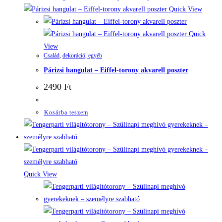
Quick View
Quick
View
Család
,
dekoráció, egyéb
Párizsi hangulat – Eiffel-torony akvarell poszter
2490
Ft
Kosárba teszem
Quick View