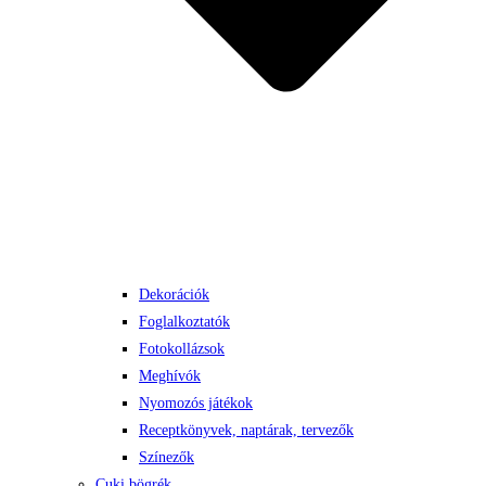
Dekorációk
Foglalkoztatók
Fotokollázsok
Meghívók
Nyomozós játékok
Receptkönyvek, naptárak, tervezők
Színezők
Cuki bögrék