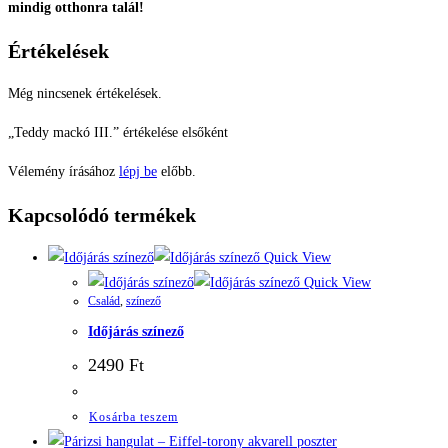
mindig otthonra talál!
Értékelések
Még nincsenek értékelések.
„Teddy mackó III.” értékelése elsőként
Vélemény írásához
lépj be
előbb.
Kapcsolódó termékek
Quick View
Quick View
Család
,
színező
Időjárás színező
2490
Ft
Kosárba teszem