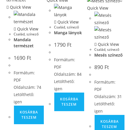
Quick View
Quick View
Quick View
Quick View
Család
,
színező
Quick View
Manga lányok
Család
,
színező
Mandala
1790
Ft
Quick View
természet
Család
,
színező
Mesés színező
1690
Ft
Formátum:
890
Ft
PDF
Formátum:
Oldalszám: 84
PDF
Letölthető:
Formátum:
Oldalszám: 74
igen
PDF
Letölthető:
Oldalszám: 31
KOSÁRBA
igen
Letölthető:
TESZEM
igen
KOSÁRBA
TESZEM
KOSÁRBA
TESZEM