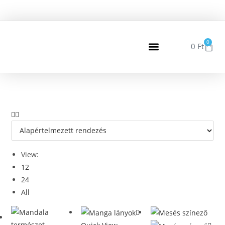
0
0
Ft
View:
12
24
All