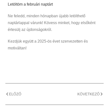
Letöltöm a februári naptárt
Ne feledd, minden hónapban újabb letölthető
naptárlappal várunk! Kövess minket, hogy elsőként
értesülj az újdonságokról.
Kezdjük együtt a 2025-ös évet szervezetten és
motiváltan!
ELŐZŐ
KÖVETKEZŐ