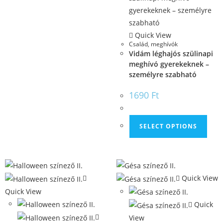
Quick View
Család
,
meghívók
Vidám léghajós szülinapi
meghívó gyerekeknek –
személyre szabható
1690
Ft
SELECT OPTIONS
Quick View
Quick View
Quick
View