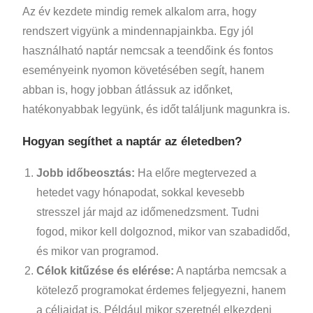
Az év kezdete mindig remek alkalom arra, hogy
rendszert vigyünk a mindennapjainkba. Egy jól
használható naptár nemcsak a teendőink és fontos
eseményeink nyomon követésében segít, hanem
abban is, hogy jobban átlássuk az időnket,
hatékonyabbak legyünk, és időt találjunk magunkra is.
Hogyan segíthet a naptár az életedben?
Jobb időbeosztás:
Ha előre megtervezed a
hetedet vagy hónapodat, sokkal kevesebb
stresszel jár majd az időmenedzsment. Tudni
fogod, mikor kell dolgoznod, mikor van szabadidőd,
és mikor van programod.
Célok kitűzése és elérése:
A naptárba nemcsak a
kötelező programokat érdemes feljegyezni, hanem
a céljaidat is. Például mikor szeretnél elkezdeni