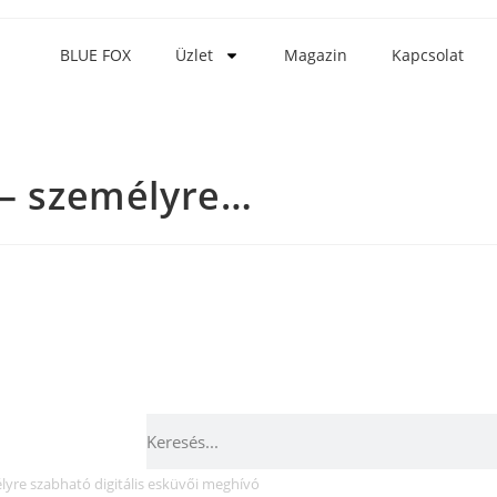
BLUE FOX
Üzlet
Magazin
Kapcsolat
 – személyre…
lyre szabható digitális esküvői meghívó