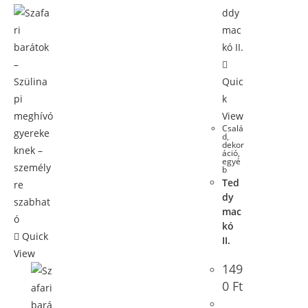
Quic
k
View
Csalá
d
,
dekor
áció,
egyé
b
Ted
dy
mac
kó
Quick
II.
View
149
0
Ft