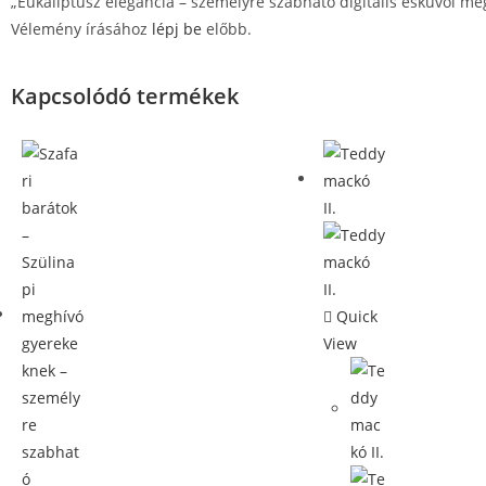
„Eukaliptusz elegancia – személyre szabható digitális esküvői me
Vélemény írásához
lépj be
előbb.
Kapcsolódó termékek
Quick
View