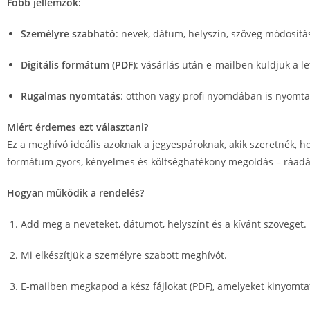
Főbb jellemzők:
Személyre szabható
: nevek, dátum, helyszín, szöveg módosítá
Digitális formátum (PDF)
: vásárlás után e-mailben küldjük a let
Rugalmas nyomtatás
: otthon vagy profi nyomdában is nyomt
Miért érdemes ezt választani?
Ez a meghívó ideális azoknak a jegyespároknak, akik szeretnék, h
formátum gyors, kényelmes és költséghatékony megoldás – ráadá
Hogyan működik a rendelés?
Add meg a neveteket, dátumot, helyszínt és a kívánt szöveget.
Mi elkészítjük a személyre szabott meghívót.
E-mailben megkapod a kész fájlokat (PDF), amelyeket kinyomt