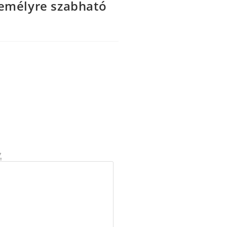
zemélyre szabható
*