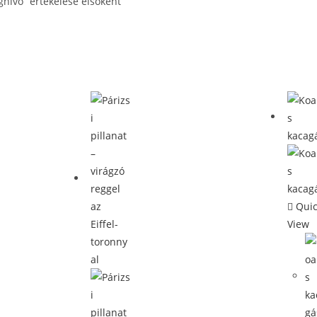
ghívó” értékelése elsőként
Quic
View