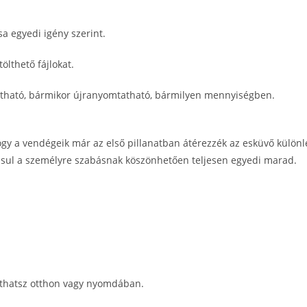
sa egyedi igény szerint.
ölthető fájlokat.
atható, bármikor újranyomtatható, bármilyen mennyiségben.
ogy a vendégeik már az első pillanatban átérezzék az esküvő különle
sul a személyre szabásnak köszönhetően teljesen egyedi marad.
athatsz otthon vagy nyomdában.