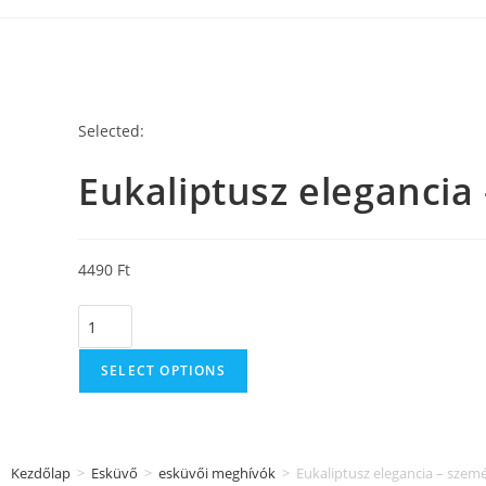
Selected:
Eukaliptusz elegancia
4490
Ft
SELECT OPTIONS
Kezdőlap
>
Esküvő
>
esküvői meghívók
>
Eukaliptusz elegancia – szemé