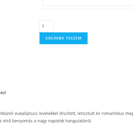
KOSÁRBA TESZEM
hez!
tközeli eukaliptusz levelekkel díszített, letisztult és romantikus m
az első benyomás a nagy napotok hangulatáról.