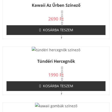
Kawaii Az Űrben Színező
2690
Ft
KOSÁRBA TESZEM
É
r
t
é
k
e
l
é
s
Tündéri Hercegnők
:
0
/
5
1990
Ft
KOSÁRBA TESZEM
É
r
t
é
k
e
l
é