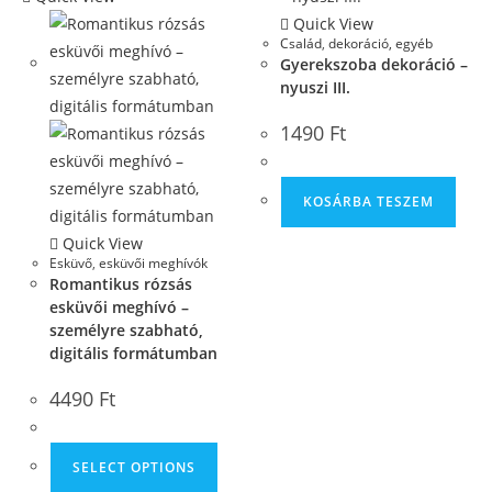
Quick View
Család
,
dekoráció, egyéb
Gyerekszoba dekoráció –
nyuszi III.
1490
Ft
KOSÁRBA TESZEM
Quick View
Esküvő
,
esküvői meghívók
Romantikus rózsás
esküvői meghívó –
személyre szabható,
digitális formátumban
4490
Ft
SELECT OPTIONS