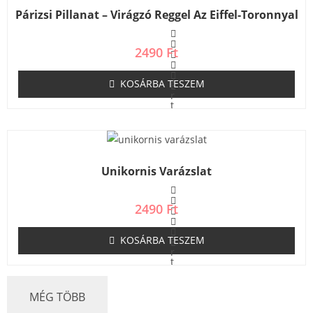
s
Párizsi Pillanat – Virágzó Reggel Az Eiffel-Toronnyal
:
0
/
5
2490
Ft
KOSÁRBA TESZEM
É
r
t
é
k
e
l
é
s
Unikornis Varázslat
:
0
/
5
2490
Ft
KOSÁRBA TESZEM
É
r
t
é
k
e
MÉG TÖBB
l
é