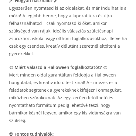
🖍️
Hogyan használd?
🖍️
Egyszerűen nyomtasd ki az oldalakat, és már indulhat is a
móka! A legjobb benne, hogy a lapokat újra és újra
felhasználhatod – csak nyomtasd ki őket, amikor
szükséged van rájuk. Ideális választás születésnapi
zsúrokhoz, iskolai vagy otthoni foglalkozásokhoz, illetve ha
csak egy csendes, kreatív délutánt szeretnél eltölteni a
gyerekekkel.
🎨
Miért válaszd a Halloween foglalkoztatót?
🎨
Mert minden oldal garantáltan feldobja a Halloween
hangulatát, és kreatív időtöltést kínál! A színezés és a
feladatok segítenek a gyerekeknek kifejezni önmagukat,
miközben szórakoznak. Az egyszerűen letölthető és
nyomtatható formátum pedig lehetővé teszi, hogy
bármikor kéznél legyen, amikor egy kis vidámságra van
szükség.
💀
Fontos tudnivalók: