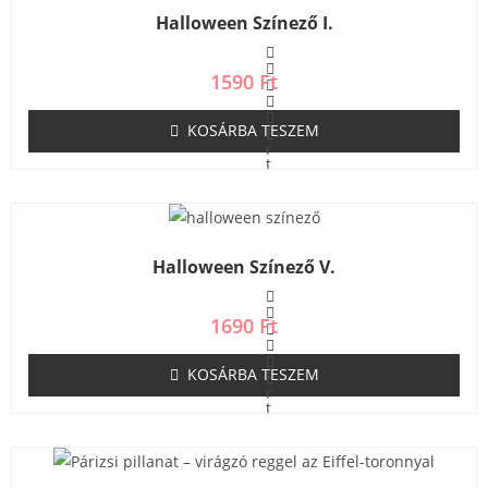
s
Halloween Színező I.
:
0
/
5
1590
Ft
KOSÁRBA TESZEM
É
r
t
é
k
e
l
é
s
Halloween Színező V.
:
0
/
5
1690
Ft
KOSÁRBA TESZEM
É
r
t
é
k
e
l
é