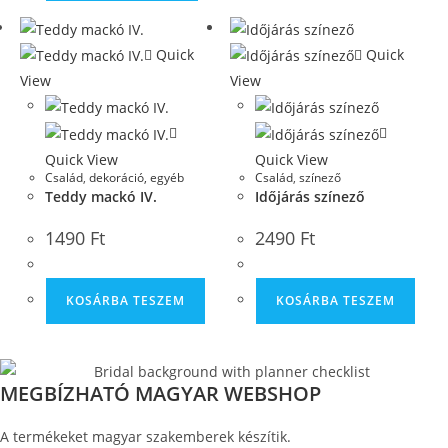
Quick
Quick
View
View
Quick View
Quick View
Család
,
dekoráció, egyéb
Család
,
színező
Teddy mackó IV.
Időjárás színező
1490
Ft
2490
Ft
KOSÁRBA TESZEM
KOSÁRBA TESZEM
MEGBÍZHATÓ MAGYAR WEBSHOP
A termékeket magyar szakemberek készítik.