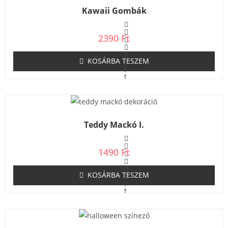
s
Kawaii Gombák
:
0
/
5
2390
Ft
KOSÁRBA TESZEM
É
r
t
é
k
e
l
é
s
Teddy Mackó I.
:
0
/
5
1490
Ft
KOSÁRBA TESZEM
É
r
t
é
k
e
l
é