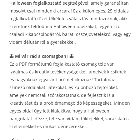
Halloween foglalkoztató
segítségével, amely garantáltan
mosolyt csal mindenki arcára! Ez a különleges, 25 oldalas
foglalkoztató füzet tökéletes választás mindazoknak, akik
szeretnék feldobni a Halloween időszakát, legyen szó
családi kikapcsolódásról, baráti összejövetelekről vagy egy
vidám délutánról a gyerekekkel.
👻
Mi vár rád a csomagban?
👻
Ez a PDF formátumú foglalkoztató csomag tele van
izgalmas és kreatív tevékenységekkel, amelyek kicsiknek
és nagyoknak egyaránt örömet okoznak! Tartalmaz
színező oldalakat, játékokat, és különböző fejtörőket,
amelyek nemcsak szórakoztatnak, de fejlesztik is a
kreativitást és a problémamegoldó képességeket. Minden
egyes oldal úgy lett kialakítva, hogy a Halloween
hangulatát idézze, tele van vidám tökfejekkel, varázslatos
szellemekkel és mókás denevérekkel.