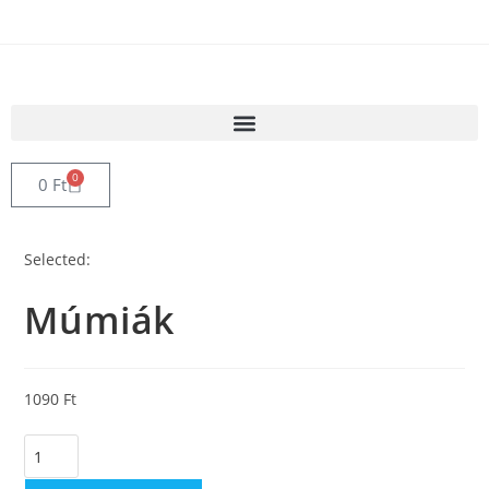
0
0
Ft
Selected:
Múmiák
1090
Ft