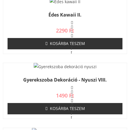
Édes Kawaii II.
2290
Ft
KOSÁRBA TESZEM
É
r
t
é
k
e
l
é
s
Gyerekszoba Dekoráció - Nyuszi VIII.
:
0
/
5
1490
Ft
KOSÁRBA TESZEM
É
r
t
é
k
e