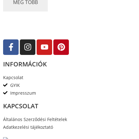
MÉG TÖBB
l
é
s
:
0
/
5
INFORMÁCIÓK
Kapcsolat
GYIK
Impresszum
KAPCSOLAT
Általános Szerződési Feltételek
Adatkezelési tájékoztató