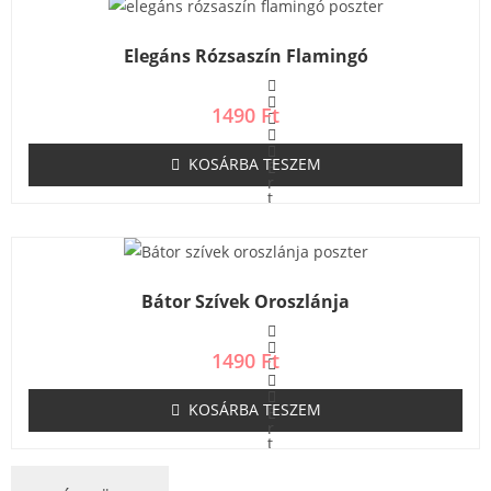
l
é
s
Elegáns Rózsaszín Flamingó
:
0
/
5
1490
Ft
KOSÁRBA TESZEM
É
r
t
é
k
e
l
é
s
Bátor Szívek Oroszlánja
:
0
/
5
1490
Ft
KOSÁRBA TESZEM
É
r
t
é
k
e