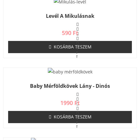
l
é
s
Levél A Mikulásnak
:
0
/
5
590
Ft
KOSÁRBA TESZEM
É
r
t
é
k
e
l
é
s
Baby Mérföldkövek Lány - Dinós
:
0
/
5
1990
Ft
KOSÁRBA TESZEM
É
r
t
é
k
e