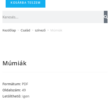
KOSÁRBA TESZEM
Kezdőlap
>
Család
>
színező
>
Múmiák
Múmiák
Formátum:
PDF
Oldalszám:
49
Letölthető:
igen