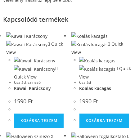
Vélemény írásához
lépj be
előbb.
Kapcsolódó termékek
Quick
Quick
View
View
Quick
Quick View
View
Család
,
színező
Család
Kawaii Karácsony
Koalás kacagás
1590
Ft
1990
Ft
KOSÁRBA TESZEM
KOSÁRBA TESZEM