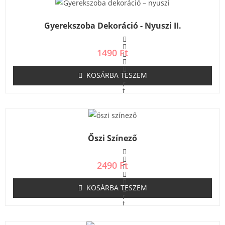
l
é
s
Gyerekszoba Dekoráció - Nyuszi II.
:
0
/
5
1490
Ft
KOSÁRBA TESZEM
É
r
t
é
k
e
l
é
s
Őszi Színező
:
0
/
5
2490
Ft
KOSÁRBA TESZEM
É
r
t
é
k
e