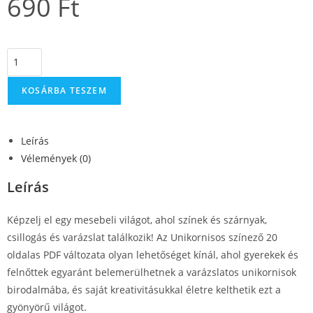
690
Ft
KOSÁRBA TESZEM
Leírás
Vélemények (0)
Leírás
Képzelj el egy mesebeli világot, ahol színek és szárnyak,
csillogás és varázslat találkozik! Az Unikornisos színező 20
oldalas PDF változata olyan lehetőséget kínál, ahol gyerekek és
felnőttek egyaránt belemerülhetnek a varázslatos unikornisok
birodalmába, és saját kreativitásukkal életre kelthetik ezt a
gyönyörű világot.