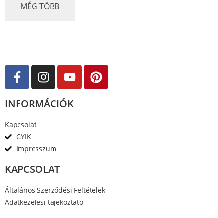
e
MÉG TÖBB
l
é
s
:
0
/
5
INFORMÁCIÓK
Kapcsolat
GYIK
Impresszum
KAPCSOLAT
Általános Szerződési Feltételek
Adatkezelési tájékoztató