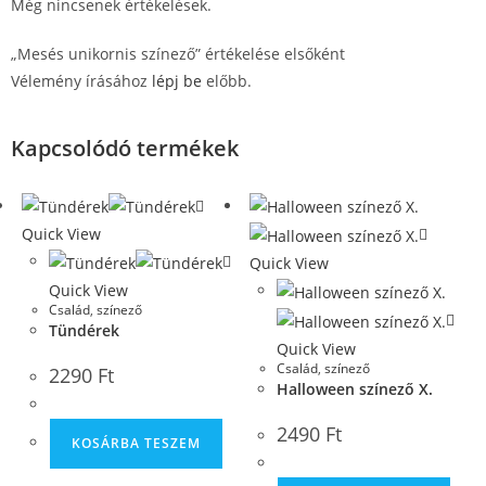
Még nincsenek értékelések.
„Mesés unikornis színező” értékelése elsőként
Vélemény írásához
lépj be
előbb.
Kapcsolódó termékek
Quick View
Quick View
Quick View
Család
,
színező
Tündérek
Quick View
Család
,
színező
2290
Ft
Halloween színező X.
2490
Ft
KOSÁRBA TESZEM