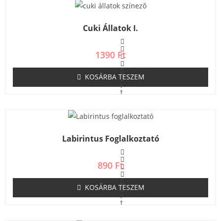
e
l
é
s
Cuki Állatok I.
:
0
/
5
1390
Ft
KOSÁRBA TESZEM
É
r
t
é
k
e
l
é
s
Labirintus Foglalkoztató
:
0
/
5
890
Ft
KOSÁRBA TESZEM
É
r
t
é
k