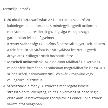
Termékjellemzők:
20 oldal tiszta varázslat:
Az Unikornisos színező 20
különleges oldalt tartalmaz, mindegyik egyedi unikornis
motívummal. A részletek gazdagsága és bájossága
garantáltan leköti a figyelmet.
Kreatív szabadság:
Ez a színező nemcsak a gyerekek, hanem
a felnőttek kreativitását is szárnyalásra készteti. Egyedi
árnyalatok, csillogó színek hozhatók létre.
Mesebeli unikornisok:
Az oldalakon található unikornisok
mindenféle formában és stílusban megtalálhatók: klasszikus
színes szőrű, szivárványszínű, és akár virágokkal vagy
csillagokkal díszítve is.
Stresszoldó élmény:
A színezés már régóta ismert
stresszoldó tevékenység, és az Unikornisos színező segít
elszakadni a hétköznapok gondjaitól, és elmerülni a színek
varázslatos világában.