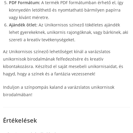
PDF Formátum:
A termék PDF formátumban érhető el, így
könnyedén letölthető és nyomtatható bármilyen papírra
vagy kívánt méretre.
Ajándék ötlet:
Az Unikornisos színező tökéletes ajándék
lehet gyerekeknek, unikornis rajongóknak, vagy bárkinek, aki
szereti a kreatív tevékenységeket.
Az Unikornisos színező lehetőséget kínál a varázslatos
unikornisok birodalmának felfedezésére és kreatív
kibontakozásra. Készítsd el saját mesebeli unikornisaidat, és
hagyd, hogy a színek és a fantázia vezessenek!
Induljon a színpompás kaland a varázslatos unikornisok
birodalmában!
Értékelések