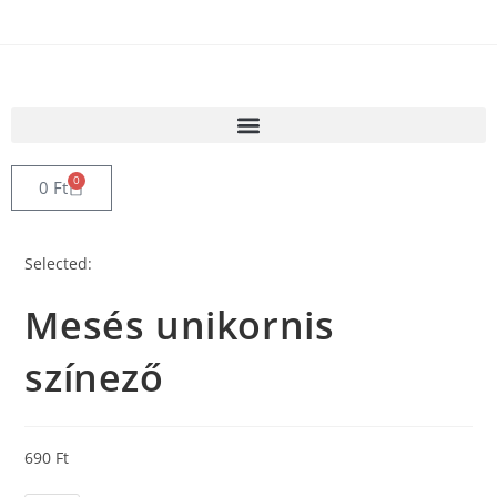
0
0
Ft
Selected:
Mesés unikornis
színező
690
Ft