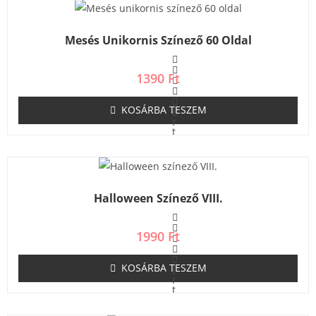
e
l
é
s
Mesés Unikornis Színező 60 Oldal
:
0
/
5
1390
Ft
KOSÁRBA TESZEM
É
r
t
é
k
e
l
é
s
Halloween Színező VIII.
:
0
/
5
1990
Ft
KOSÁRBA TESZEM
É
r
t
é
k