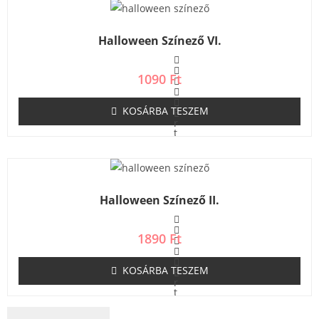
e
l
é
s
Halloween Színező VI.
:
0
/
5
1090
Ft
KOSÁRBA TESZEM
É
r
t
é
k
e
l
é
s
Halloween Színező II.
:
0
/
5
1890
Ft
KOSÁRBA TESZEM
É
r
t
é
k