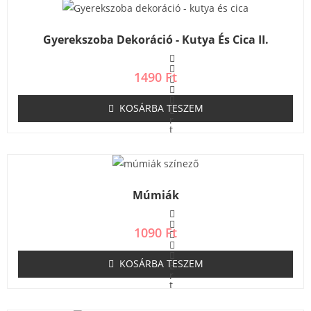
Gyerekszoba Dekoráció - Kutya És Cica II.
1490
Ft
KOSÁRBA TESZEM
É
r
t
é
k
e
l
é
s
Múmiák
:
0
/
5
1090
Ft
KOSÁRBA TESZEM
É
r
t
é
k