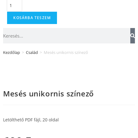
KOSÁRBA TESZEM
Kezdőlap
>
Család
>
Mesés unikornis színező
Mesés unikornis színező
Letölthető PDF fájl, 20 oldal