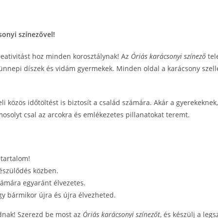
sonyi színezővel!
eativitást hoz minden korosztálynak! Az
Óriás karácsonyi színező
tel
, ünnepi díszek és vidám gyermekek. Minden oldal a karácsony szell
li közös időtöltést is biztosít a család számára. Akár a gyerekeknek
osolyt csal az arcokra és emlékezetes pillanatokat teremt.
 tartalom!
készülődés közben.
zámára egyaránt élvezetes.
gy bármikor újra és újra élvezheted.
sodnak! Szerezd be most az
Óriás karácsonyi színezőt
, és készülj a le