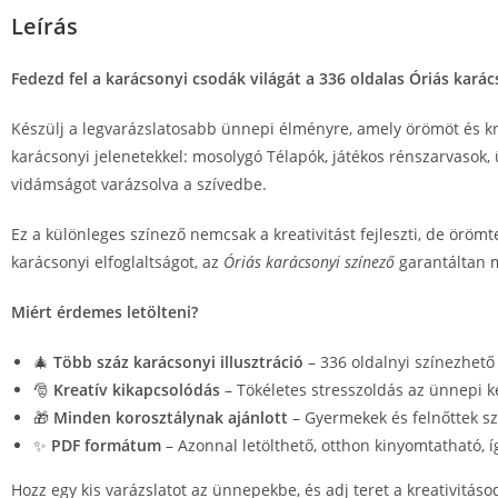
Leírás
Fedezd fel a karácsonyi csodák világát a 336 oldalas Óriás karác
Készülj a legvarázslatosabb ünnepi élményre, amely örömöt és kr
karácsonyi jelenetekkel: mosolygó Télapók, játékos rénszarvasok
vidámságot varázsolva a szívedbe.
Ez a különleges színező nemcsak a kreativitást fejleszti, de örömte
karácsonyi elfoglaltságot, az
Óriás karácsonyi színező
garantáltan m
Miért érdemes letölteni?
🎄
Több száz karácsonyi illusztráció
– 336 oldalnyi színezhető
🎅
Kreatív kikapcsolódás
– Tökéletes stresszoldás az ünnepi 
🎁
Minden korosztálynak ajánlott
– Gyermekek és felnőttek s
✨
PDF formátum
– Azonnal letölthető, otthon kinyomtatható, í
Hozz egy kis varázslatot az ünnepekbe, és adj teret a kreativitá