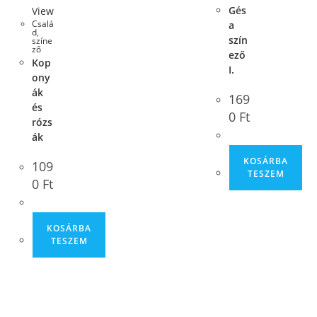
Gés
View
Csalá
a
d
,
szín
színe
ző
ező
Kop
I.
ony
ák
169
és
0
Ft
rózs
ák
KOSÁRBA
109
TESZEM
0
Ft
KOSÁRBA
TESZEM