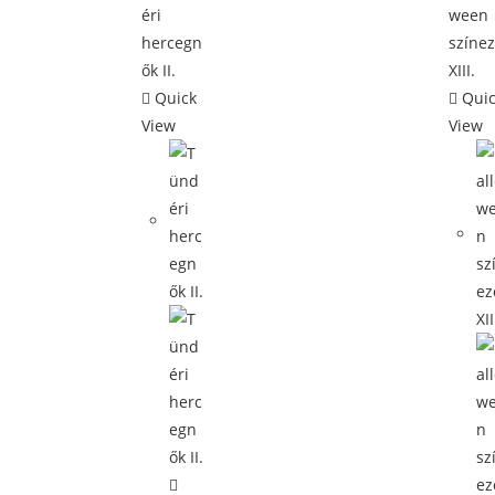
Quick
Quic
View
View