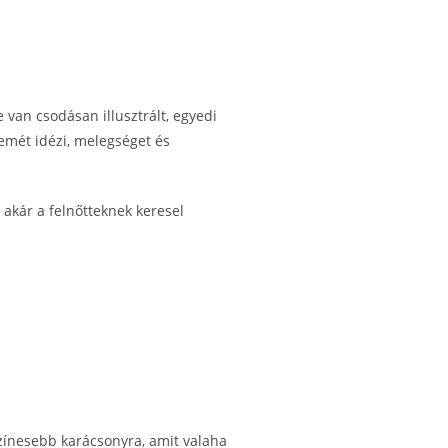
e van csodásan illusztrált, egyedi
emét idézi, melegséget és
, akár a felnőtteknek keresel
gszínesebb karácsonyra, amit valaha