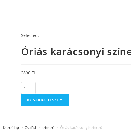
Selected:
Óriás karácsonyi szín
2890
Ft
KOSÁRBA TESZEM
Kezdőlap
>
Család
>
színező
>
Óriás karácsonyi színező