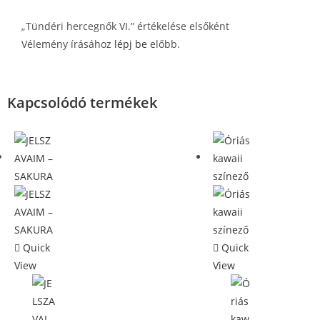
„Tündéri hercegnők VI.” értékelése elsőként
Vélemény írásához
lépj be
előbb.
Kapcsolódó termékek
Quick
Quick
View
View