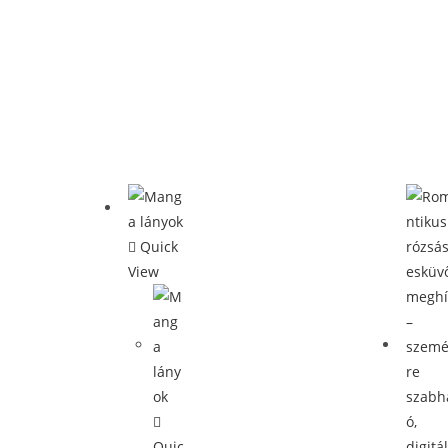
Quick
View
Quic