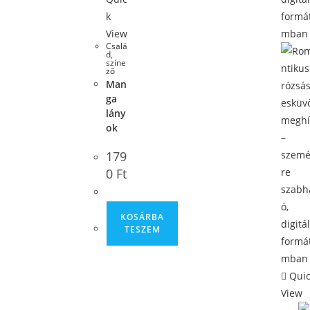
k
View
Csalá
d
,
színe
ző
Man
ga
lány
ok
179
0
Ft
KOSÁRBA
TESZEM
Quic
View