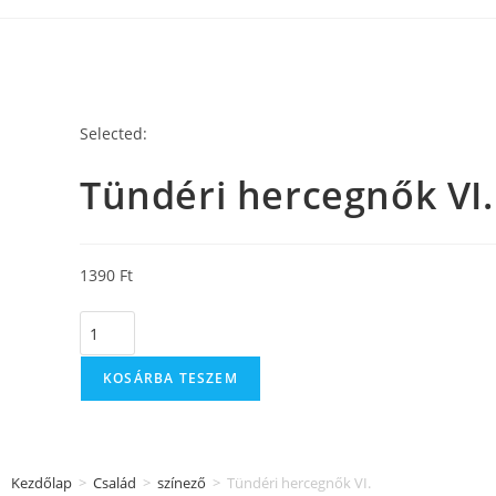
Selected:
Tündéri hercegnők VI.
1390
Ft
KOSÁRBA TESZEM
Kezdőlap
>
Család
>
színező
>
Tündéri hercegnők VI.