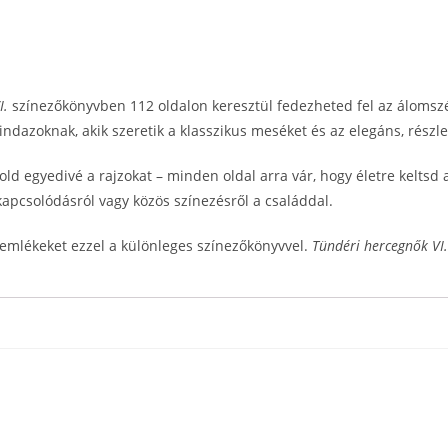
I.
színezőkönyvben 112 oldalon keresztül fedezheted fel az álomszé
ndazoknak, akik szeretik a klasszikus meséket és az elegáns, részle
ld egyedivé a rajzokat – minden oldal arra vár, hogy életre keltsd a
kapcsolódásról vagy közös színezésről a családdal.
 emlékeket ezzel a különleges színezőkönyvvel.
Tündéri hercegnők VI.