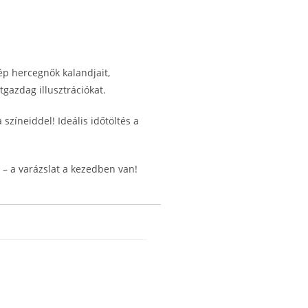
p hercegnők kalandjait,
tgazdag illusztrációkat.
 színeiddel! Ideális időtöltés a
– a varázslat a kezedben van!