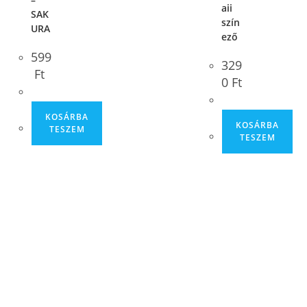
aii
SAK
szín
URA
ező
599
329
Ft
0
Ft
KOSÁRBA
KOSÁRBA
TESZEM
TESZEM