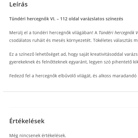
Leírás
Tündéri hercegnők VI. – 112 oldal varázslatos színezés
Merülj el a tündéri hercegnők világában! A
Tündéri hercegnők V
csodálatos ruháit és mesés környezetét. Tökéletes választás mi
Ez a színező lehetőséget ad, hogy saját kreativitásoddal varázso
gyerekeknek és felnőtteknek egyaránt, legyen szó pihentető ki
Fedezd fel a hercegnők elbűvölő világát, és alkoss maradandó
Értékelések
Még nincsenek értékelések.