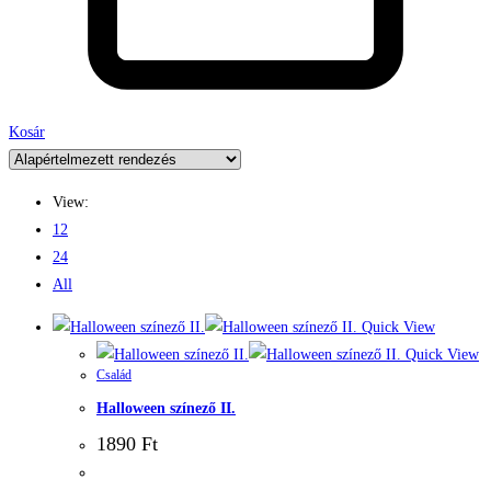
Kosár
View:
12
24
All
Quick View
Quick View
Család
Halloween színező II.
1890
Ft