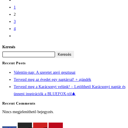
1
2
3
4
Keresés
Keresés
Recent Posts
Valentin-nap: A szeretet apró gesztusai
Tervezd meg az évedet egy naptárral! + ajándék
Tervezd meg a Karácsonyt velünk! – Letölthető Karácsonyi naptár és
ünnepi inspirációk a BLUEFOX-tól🎄
Recent Comments
Nincs megjeleníthető bejegyzés.