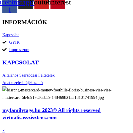
acebook-
Instagram
Youtube
Pinterest
f
INFORMÁCIÓK
Kapcsolat
GYIK
Impresszum
KAPCSOLAT
Általános Szerződési Feltételek
Adatkezelési tájékoztató
myfamilytags.hu 2023© All rights reserved
virtualisasszisztens.com
×