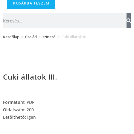
KOSÁRBA TESZEM
Kezdőlap
>
Család
>
színező
>
Cuki állatok III.
Cuki állatok III.
Formátum:
PDF
Oldalszám:
200
Letölthető:
igen