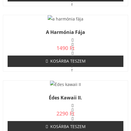
r
t
é
k
e
l
é
s
A Harmónia Fája
:
0
/
5
1490
Ft
KOSÁRBA TESZEM
É
r
t
é
k
e
l
é
s
Édes Kawaii II.
:
0
/
5
2290
Ft
KOSÁRBA TESZEM
É