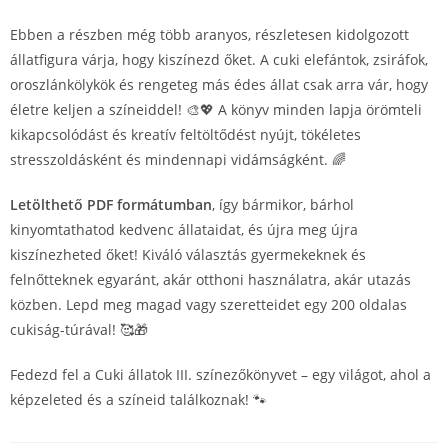
Ebben a részben még több aranyos, részletesen kidolgozott
állatfigura várja, hogy kiszínezd őket. A cuki elefántok, zsiráfok,
oroszlánkölykök és rengeteg más édes állat csak arra vár, hogy
életre keljen a színeiddel! 🎨💖 A könyv minden lapja örömteli
kikapcsolódást és kreatív feltöltődést nyújt, tökéletes
stresszoldásként és mindennapi vidámságként. 🌈
Letölthető PDF formátumban
, így bármikor, bárhol
kinyomtathatod kedvenc állataidat, és újra meg újra
kiszínezheted őket! Kiváló választás gyermekeknek és
felnőtteknek egyaránt, akár otthoni használatra, akár utazás
közben. Lepd meg magad vagy szeretteidet egy 200 oldalas
cukiság-túrával! 🥰🎁
Fedezd fel a Cuki állatok III. színezőkönyvet – egy világot, ahol a
képzeleted és a színeid találkoznak! 🐾