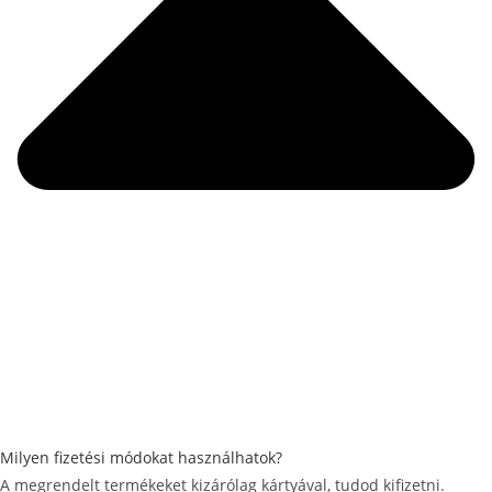
Milyen fizetési módokat használhatok?
A megrendelt termékeket kizárólag kártyával, tudod kifizetni.