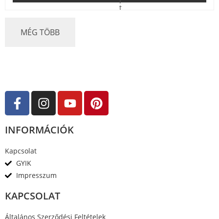
r
t
é
k
e
MÉG TÖBB
l
é
s
:
0
/
5
INFORMÁCIÓK
Kapcsolat
GYIK
Impresszum
KAPCSOLAT
Általános Szerződési Feltételek