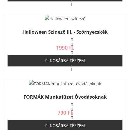
r
t
é
k
e
l
é
s
Halloween Színező III. - Szörnyecskék
:
0
/
5
1990
Ft
KOSÁRBA TESZEM
É
r
t
é
k
e
l
é
s
FORMÁK Munkafüzet Óvodásoknak
:
0
/
5
790
Ft
KOSÁRBA TESZEM
É