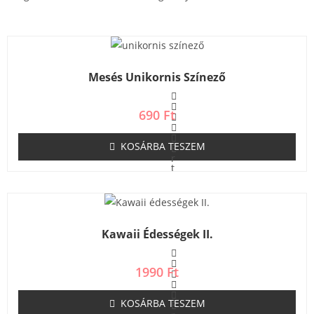
Mesés Unikornis Színező
690
Ft
KOSÁRBA TESZEM
É
r
t
é
k
e
l
é
s
Kawaii Édességek II.
:
0
/
5
1990
Ft
KOSÁRBA TESZEM
É