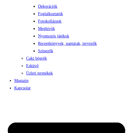
Dekorációk
Foglalkoztatók
Fotokollázsok
Meghívók
Nyomozós játékok
Receptkönyvek, naptárak, tervezők
Színezők
Cuki bögrék
Esküvő
Üzleti termékek
Magazin
Kapcsolat