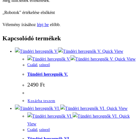
Még nincsenek értékelések.
„Robotok” értékelése elsőként
Vélemény írásához
lépj be
előbb.
Kapcsolódó termékek
Quick View
Quick View
Család
,
színező
Tündéri hercegnők V.
2490
Ft
Kosárba teszem
Quick View
Quick
View
Család
,
színező
Tündéri hercegnők VI.