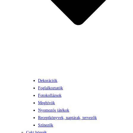
Dekorációk
Foglalkoztatók
Fotokollázsok
Meghívók
Nyomozós játékok
Receptkönyvek, naptárak, tervezők
Színezők
Cuki bögrék