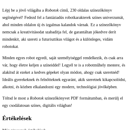
Lépj be a jövő világába a
Robotok
című, 230 oldalas színezőkönyv
segítségével! Fedezd fel a fantáziadús robotkarakterek színes univerzumát,
ahol minden oldalon új és izgalmas kalandok várnak. Ez a színezőkönyv
nemcsak a kreativitásodat szabadítja fel, de garantáltan jókedvre derít
mindenkit, aki szereti a futurisztikus világot és a különleges, vidám
robotokat.
Minden egyes robot egyedi, saját személyiséggel rendelkezik, és csak arra
vár, hogy életre keljen a színeiddel! Legyél te is a robotműhely mestere, és
alakítsd át ezeket a kedves gépeket olyan módon, ahogy csak szeretnéd!
Ideális gyerekeknek és felnőtteknek egyaránt, akik szeretnek kikapcsolódni,
alkotni, és közben elkalandozni egy modern, technológiai jövőképben.
Töltsd le most a
Robotok
színezőkönyvet PDF formátumban, és merülj el
egy csodálatosan színes, digitális világban!
Értékelések