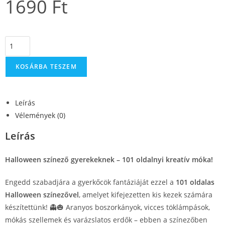
1690
Ft
KOSÁRBA TESZEM
Leírás
Vélemények (0)
Leírás
Halloween színező gyerekeknek – 101 oldalnyi kreatív móka!
Engedd szabadjára a gyerkőcök fantáziáját ezzel a
101 oldalas
Halloween színezővel
, amelyet kifejezetten kis kezek számára
készítettünk! 👻🎃 Aranyos boszorkányok, vicces töklámpások,
mókás szellemek és varázslatos erdők – ebben a színezőben