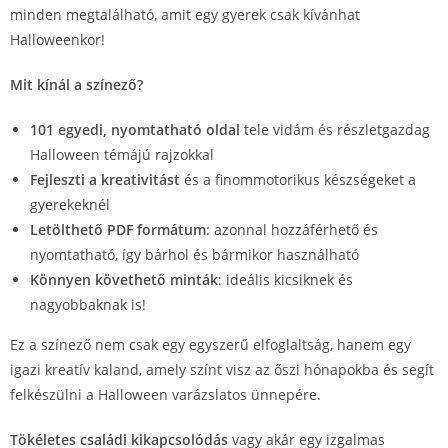
minden megtalálható, amit egy gyerek csak kívánhat
Halloweenkor!
Mit kínál a színező?
101 egyedi, nyomtatható oldal
tele vidám és részletgazdag
Halloween témájú rajzokkal
Fejleszti a kreativitást
és a finommotorikus készségeket a
gyerekeknél
Letölthető PDF formátum
: azonnal hozzáférhető és
nyomtatható, így bárhol és bármikor használható
Könnyen követhető minták
: ideális kicsiknek és
nagyobbaknak is!
Ez a színező nem csak egy egyszerű elfoglaltság, hanem egy
igazi kreatív kaland, amely színt visz az őszi hónapokba és segít
felkészülni a Halloween varázslatos ünnepére.
Tökéletes családi kikapcsolódás
vagy akár egy izgalmas