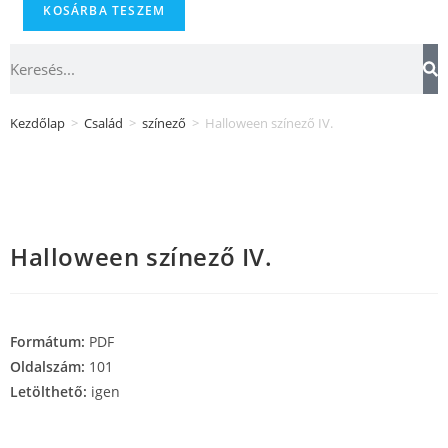
KOSÁRBA TESZEM
Kezdőlap
>
Család
>
színező
>
Halloween színező IV.
Halloween színező IV.
Formátum:
PDF
Oldalszám:
101
Letölthető:
igen