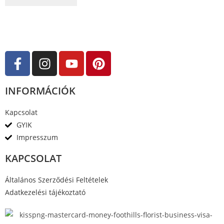
é
s
:
0
/
5
INFORMÁCIÓK
Kapcsolat
GYIK
Impresszum
KAPCSOLAT
Általános Szerződési Feltételek
Adatkezelési tájékoztató