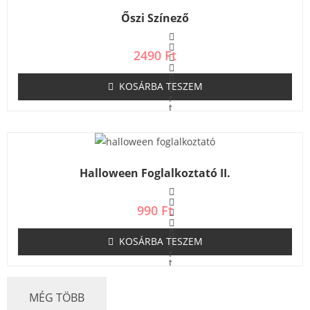
é
s
Őszi Színező
:
0
/
5
2490
Ft
KOSÁRBA TESZEM
É
r
t
é
k
e
l
é
s
Halloween Foglalkoztató II.
:
0
/
5
990
Ft
KOSÁRBA TESZEM
É
r
t
é
k
e
MÉG TÖBB
l