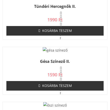
é
s
Tündéri Hercegnők II.
:
0
/
5
1990
Ft
KOSÁRBA TESZEM
É
r
t
é
k
e
l
é
s
Gésa Színező II.
:
0
/
5
1590
Ft
KOSÁRBA TESZEM
É
r
t
é
k
e
l