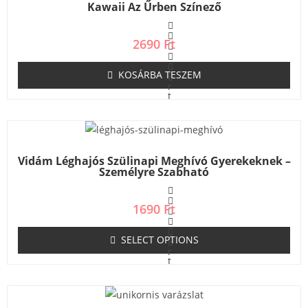
Kawaii Az Űrben Színező
2690
Ft
KOSÁRBA TESZEM
É
r
t
é
k
e
l
é
s
Vidám Léghajós Szülinapi Meghívó Gyerekeknek –
:
Személyre Szabható
0
/
5
1690
Ft
SELECT OPTIONS
É
r
t
é
k
e
l