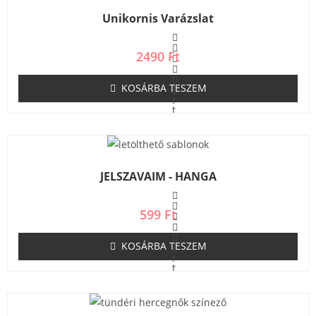
é
s
Unikornis Varázslat
:
0
/
5
2490
Ft
KOSÁRBA TESZEM
É
r
t
é
k
e
l
é
s
JELSZAVAIM - HANGA
:
0
/
5
599
Ft
KOSÁRBA TESZEM
É
r
t
é
k
e
l