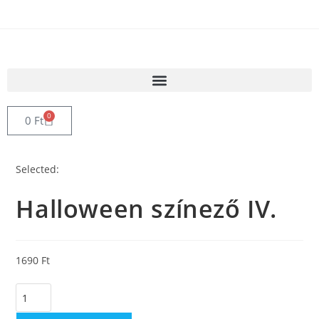
0
0
Ft
Selected:
Halloween színező IV.
1690
Ft